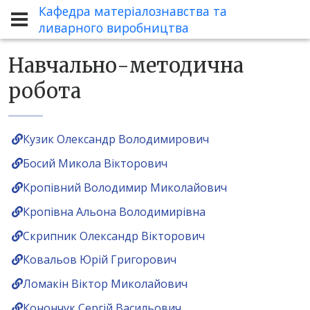
Кафедра матеріалознавства та
Кафедра
Навчально-методична робота
ливарного виробництва
Навчально-методична
робота
Кузик Олександр Володимирович
Босий Микола Вікторович
Кропівний Володимир Миколайович
Кропівна Альона Володимирівна
Скрипник Олександр Вікторович
Ковальов Юрій Григорович
Ломакін Віктор Миколайович
Конончук Сергій Васильович