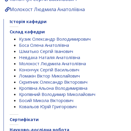
Молокост Людмила Анатоліївна
Історія кафедри
Склад кафедри
Кузик Олександр Володимирович
Боса Олена Анатоліївна
Шматько Сергій Іванович
Невдаха Наталія Анатоліївна
Молокост Людмила Анатоліївна
Конончук Сергій Васильович
Ломакін Віктор Миколайович
Скрипник Олександр Вікторович
Кропівна Альона Володимирівна
Кропівний Володимир Миколайович
Босий Микола Вікторович
Ковальов Юрій Григорович
Сертифікати
Науково-дослідна робота