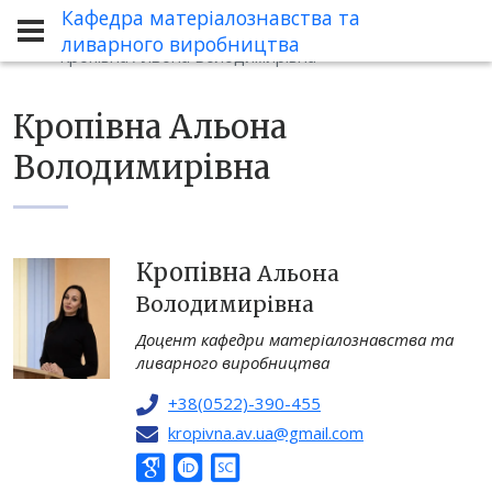
Кафедра матеріалознавства та
Кафедра
Склад кафедри
ливарного виробництва
Кропівна Альона Володимирівна
Кропівна Альона
Володимирівна
Кропівна
Альона
Володимирівна
Доцент кафедри матеріалознавства та
ливарного виробництва
+38(0522)-390-455
kropivna.av.ua@gmail.com