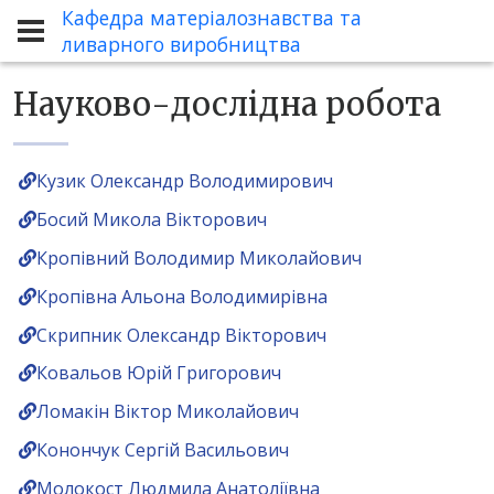
Кафедра матеріалознавства та
Кафедра
Науково-дослідна робота
ливарного виробництва
Науково-дослідна робота
Кузик Олександр Володимирович
Босий Микола Вікторович
Кропівний Володимир Миколайович
Кропівна Альона Володимирівна
Скрипник Олександр Вікторович
Ковальов Юрій Григорович
Ломакін Віктор Миколайович
Конончук Сергій Васильович
Молокост Людмила Анатоліївна