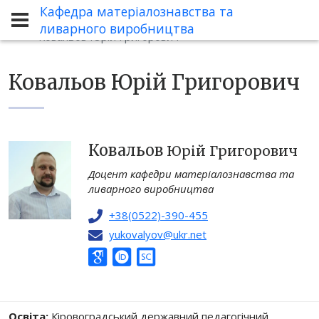
Кафедра матеріалознавства та
Кафедра
Склад кафедри
ливарного виробництва
Ковальов Юрій Григорович
Ковальов Юрій Григорович
Ковальов
Юрій Григорович
Доцент кафедри матеріалознавства та
ливарного виробництва
+38(0522)-390-455
yukovalyov@ukr.net
Освіта:
Кіровоградський державний педагогічний