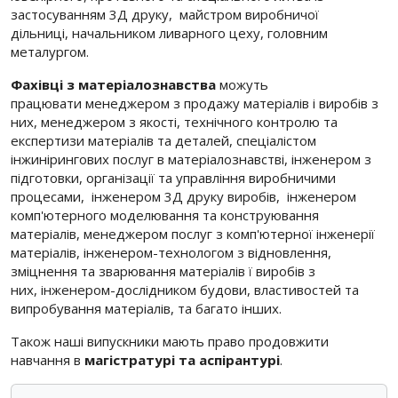
застосуванням 3Д друку,
майстром виробничої
дільниці,
начальником ливарного цеху,
головним
металургом.
Фахівці з матеріалознавства
можуть
працювати
менеджером з продажу матеріалів і виробів з
них,
менеджером з якості, технічного контролю та
експертизи матеріалів та деталей,
спеціалістом
інжинірингових послуг в матеріалознавстві,
інженером з
підготовки, організації та управління виробничими
процесами,
інженером 3Д друку виробів,
інженером
комп'ютерного моделювання та конструювання
матеріалів,
менеджером послуг з комп'ютерної інженерії
матеріалів,
інженером-технологом з відновлення,
зміцнення та зварювання матеріалів ї виробів з
них,
інженером-дослідником будови, властивостей та
випробування матеріалів, та багато інших.
Також наші випускники мають право
продовжити
навчання в
магістратурі та аспірантурі
.