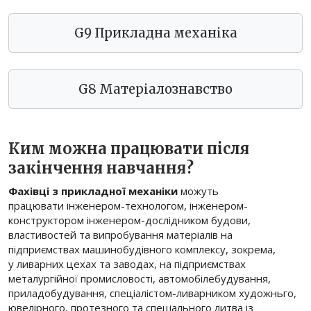
G9 Прикладна механіка
G8 Матеріалознавство
Ким можна працювати після
закінчення навчання?
Фахівці з прикладної механіки
можуть
працювати
інженером-технологом, інженером-
конструктором
інженером-дослідником будови,
властивостей та випробування матеріалів
на
підприємствах машинобудівного комплексу, зокрема,
у
ливарних цехах та заводах, на підприємствах
металургійної промисловості, автомобілебудування,
приладобудування, спеціалістом-ливарником художньго,
ювелірного, протезного та спеціального литва із